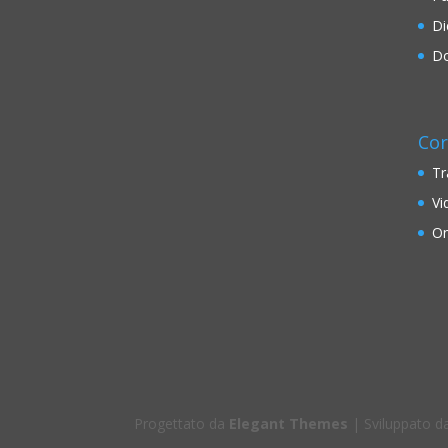
Di
Do
Cor
Tr
Vi
On
Progettato da
Elegant Themes
| Sviluppato 