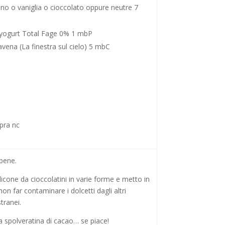
cino o vaniglia o cioccolato oppure neutre 7
 yogurt Total Fage 0% 1 mbP
avena (La finestra sul cielo) 5 mbC
pra nc
 bene.
licone da cioccolatini in varie forme e metto in
on far contaminare i dolcetti dagli altri
tranei.
 spolveratina di cacao… se piace!