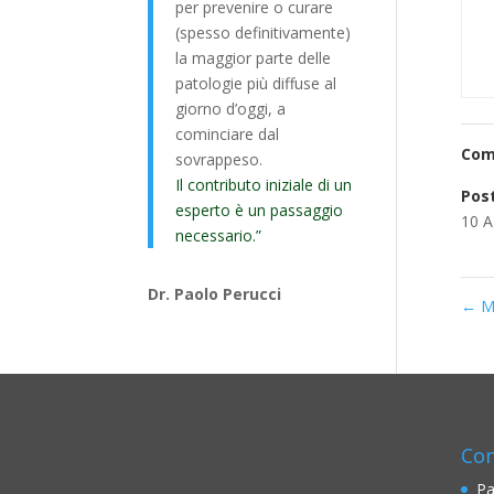
per prevenire o curare
(spesso definitivamente)
la maggior parte delle
patologie più diffuse al
giorno d’oggi, a
cominciare dal
Com
sovrappeso.
Il contributo iniziale di un
Post
esperto è un passaggio
10 A
necessario.”
Dr. Paolo Perucci
←
Mu
Con
Pa