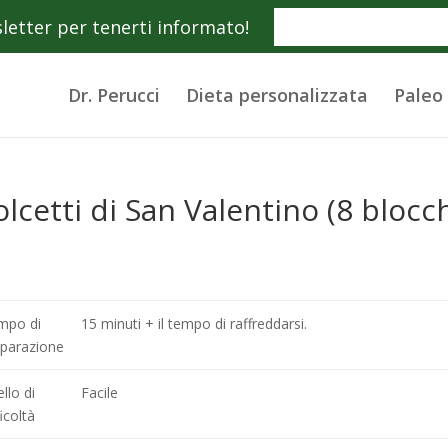
wsletter per tenerti informato!
Dr. Perucci
Dieta personalizzata
Paleo
lcetti di San Valentino (8 blocch
mpo di
15 minuti + il tempo di raffreddarsi.
eparazione
ello di
Facile
ficoltà