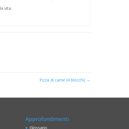
a vita.
Pizza di carne (4 blocchi)
→
Approfondimenti
Glossario