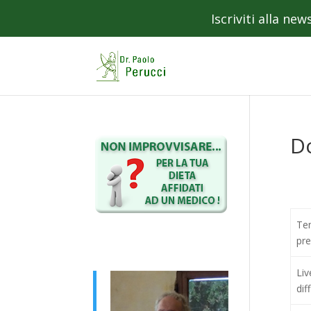
Iscriviti alla ne
Do
Te
pr
Liv
dif