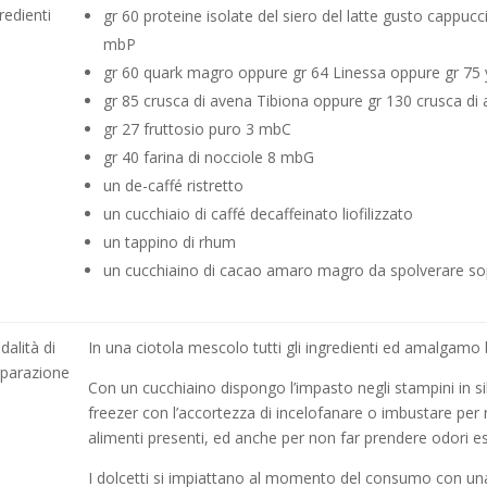
redienti
gr 60 proteine isolate del siero del latte gusto cappuc
mbP
gr 60 quark magro oppure gr 64 Linessa oppure gr 75
gr 85 crusca di avena Tibiona oppure gr 130 crusca di 
gr 27 fruttosio puro 3 mbC
gr 40 farina di nocciole 8 mbG
un de-caffé ristretto
un cucchiaio di caffé decaffeinato liofilizzato
un tappino di rhum
un cucchiaino di cacao amaro magro da spolverare so
alità di
In una ciotola mescolo tutti gli ingredienti ed amalgamo
eparazione
Con un cucchiaino dispongo l’impasto negli stampini in si
freezer con l’accortezza di incelofanare o imbustare per n
alimenti presenti, ed anche per non far prendere odori es
I dolcetti si impiattano al momento del consumo con una