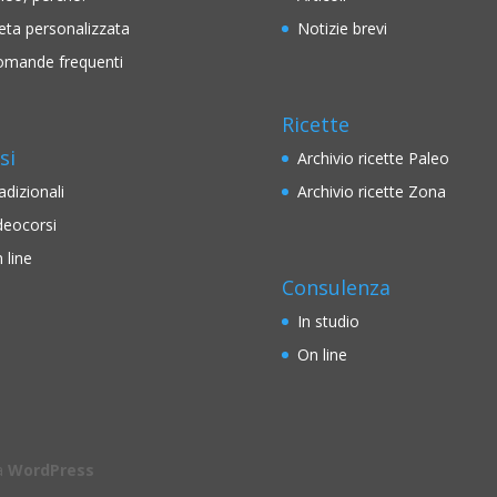
eta personalizzata
Notizie brevi
mande frequenti
Ricette
si
Archivio ricette Paleo
adizionali
Archivio ricette Zona
deocorsi
 line
Consulenza
In studio
On line
da
WordPress