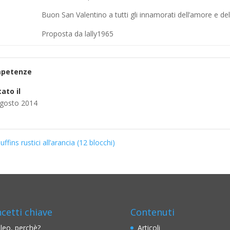
Buon San Valentino a tutti gli innamorati dell’amore e dell
Proposta da lally1965
petenze
ato il
gosto 2014
ffins rustici all’arancia (12 blocchi)
cetti chiave
Contenuti
leo, perchè?
Articoli