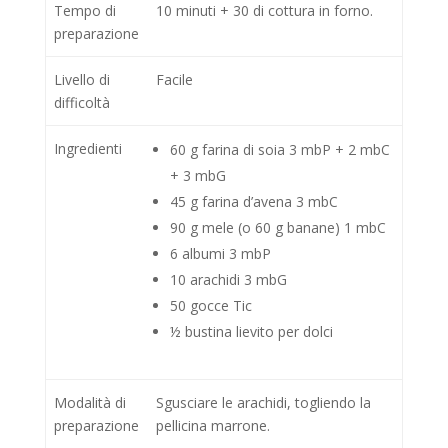
Tempo di
10 minuti + 30 di cottura in forno.
preparazione
Livello di
Facile
difficoltà
Ingredienti
60 g farina di soia 3 mbP + 2 mbC
+ 3 mbG
45 g farina d’avena 3 mbC
90 g mele (o 60 g banane) 1 mbC
6 albumi 3 mbP
10 arachidi 3 mbG
50 gocce Tic
½ bustina lievito per dolci
Modalità di
Sgusciare le arachidi, togliendo la
preparazione
pellicina marrone.