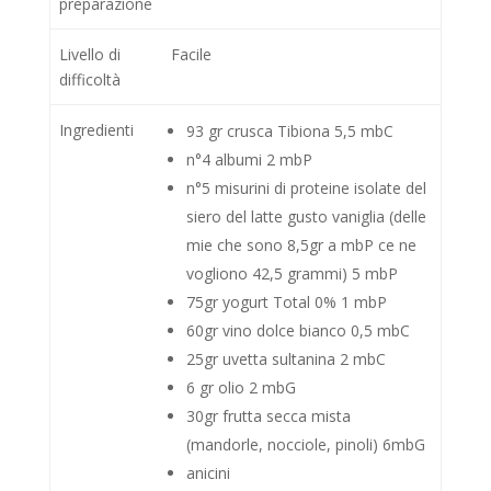
preparazione
Livello di
Facile
difficoltà
Ingredienti
93 gr crusca Tibiona 5,5 mbC
n°4 albumi 2 mbP
n°5 misurini di proteine isolate del
siero del latte gusto vaniglia (delle
mie che sono 8,5gr a mbP ce ne
vogliono 42,5 grammi) 5 mbP
75gr yogurt Total 0% 1 mbP
60gr vino dolce bianco 0,5 mbC
25gr uvetta sultanina 2 mbC
6 gr olio 2 mbG
30gr frutta secca mista
(mandorle, nocciole, pinoli) 6mbG
anicini