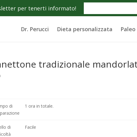
wsletter per tenerti informato!
Dr. Perucci
Dieta personalizzata
Paleo
nettone tradizionale mandorlat
a
mpo di
1 ora in totale.
eparazione
ello di
Facile
ficoltà