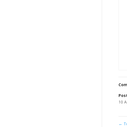
Com
Post
10 A
←
To