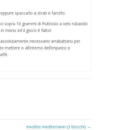
oppure spaccarlo a strati e farcirlo.
eci sopra 10 grammi di fruttosio a velo rubando
 in meno ed il gioco è fatto!
è assolutamente necessario arrabattarsi per
te mettere o all’interno dell’impasto o
affé.
Involtini mediterranei (3 blocchi)
→