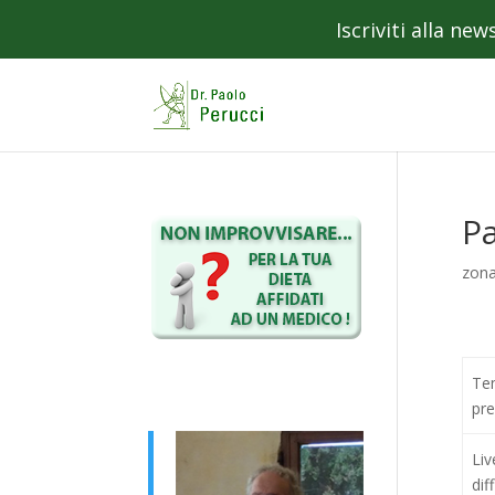
Iscriviti alla ne
Pa
zon
Te
pr
Liv
dif