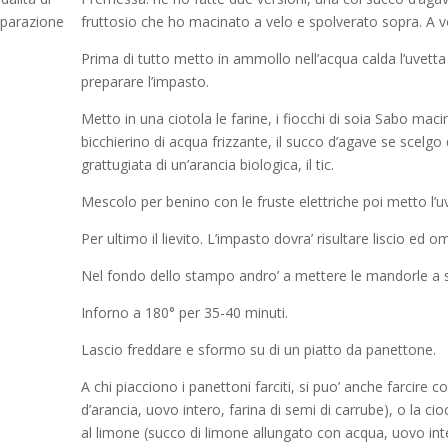
eparazione
fruttosio che ho macinato a velo e spolverato sopra. A v
Prima di tutto metto in ammollo nell’acqua calda l’uvetta
preparare l’impasto.
Metto in una ciotola le farine, i fiocchi di soia Sabo macinat
bicchierino di acqua frizzante, il succo d’agave se scelgo 
grattugiata di un’arancia biologica, il tic.
Mescolo per benino con le fruste elettriche poi metto l’
Per ultimo il lievito. L’impasto dovra’ risultare liscio ed
Nel fondo dello stampo andro’ a mettere le mandorle a sc
Inforno a 180° per 35-40 minuti.
Lascio freddare e sformo su di un piatto da panettone.
A chi piacciono i panettoni farciti, si puo’ anche farcire 
d’arancia, uovo intero, farina di semi di carrube), o la ci
al limone (succo di limone allungato con acqua, uovo inte