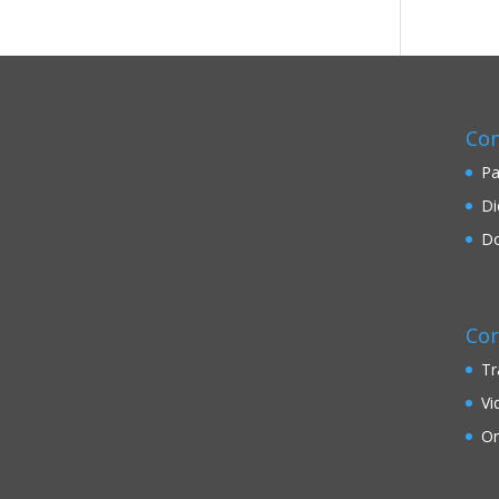
Con
Pa
Di
Do
Cor
Tr
Vi
On