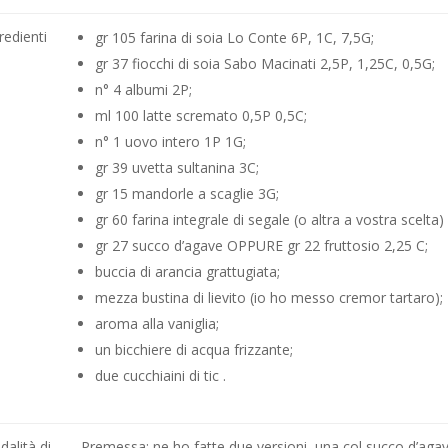
redienti
gr 105 farina di soia Lo Conte 6P, 1C, 7,5G;
gr 37 fiocchi di soia Sabo Macinati 2,5P, 1,25C, 0,5G;
n° 4 albumi 2P;
ml 100 latte scremato 0,5P 0,5C;
n° 1 uovo intero 1P 1G;
gr 39 uvetta sultanina 3C;
gr 15 mandorle a scaglie 3G;
gr 60 farina integrale di segale (o altra a vostra scelta)
gr 27 succo d’agave OPPURE gr 22 fruttosio 2,25 C;
buccia di arancia grattugiata;
mezza bustina di lievito (io ho messo cremor tartaro);
aroma alla vaniglia;
un bicchiere di acqua frizzante;
due cucchiaini di tic .
alità di
Premessa: ne ho fatte due versioni, una col succo d’agave 